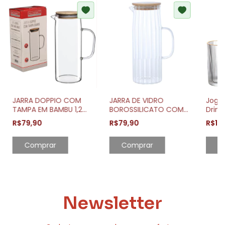
JARRA DOPPIO COM
JARRA DE VIDRO
Jogo
TAMPA EM BAMBU 1,2
BOROSSILICATO COM
Drink
LITROS
TAMPA EM BAMBU 1,1
Bord
R$79,90
R$79,90
R$13
LITROS
C
Newsletter