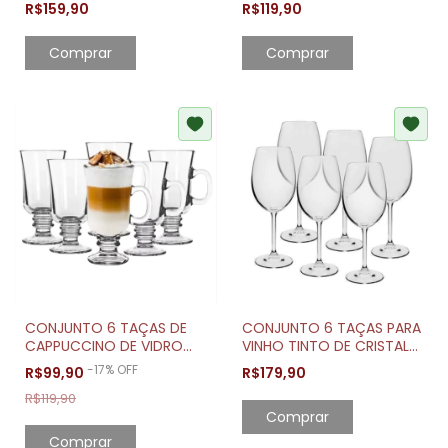
R$159,90
R$119,90
DOURADA
DOURAD
CONJUNTO 6 TAÇAS DE
CONJUNTO 6 TAÇAS PARA
CAPPUCCINO DE VIDRO
VINHO TINTO DE CRISTAL
COM ALÇA E PÉ 250ML
GASTRO 450ML
-
17
%
OFF
R$99,90
R$179,90
R$119,90
Comprar
Comprar