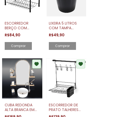
ESCORREDOR
LIXEIRA 5 LITROS
BERÇO COM
COM TAMPA
PORTA COPOS
CROMO VITRA OU
R$84,90
R$49,90
BLACK CAPACIDADE
13 PRATOS
Comprar
CUBA REDONDA
ESCORREDOR DE
ALTA BRANCA EM
PRATO TALHERES
MÁRMORE
COOK HOME 8
R$169,90
R$139,90