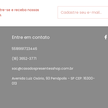
tre-se e receba nossas
s.
Entre em contato
5518991723446
(18) 3652-3771
sac@casadospresentesshop.com.br
Avenida Luiz Osório, 93 Penápolis - SP CEP: 16300-
013