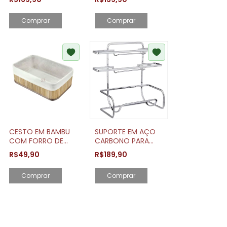
SINTÉTICO 35,5
ARTHI ORIGINAL
DIÂMETRO
Comprar
Comprar
CESTO EM BAMBU
SUPORTE EM AÇO
COM FORRO DE
CARBONO PARA
ALGODÃO MÉDIO
ROLO DE PAPEL
R$49,90
R$189,90
TOALHA, ALUMÍNIO
E PVC
Comprar
Comprar