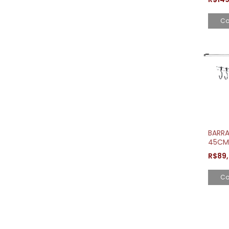
BAMB
ORIGI
Co
BARRA
45CM
CARB
R$89
CROM
GANC