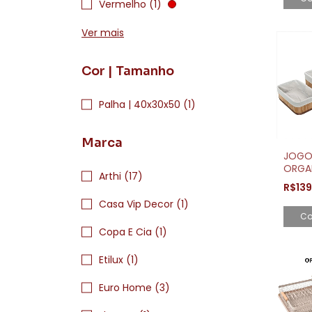
Vermelho (1)
Ver mais
Cor | Tamanho
Palha | 40x30x50 (1)
Marca
JOGO
ORGA
Arthi (17)
PEÇA
R$13
NATU
Casa Vip Decor (1)
STYLE
Co
Copa E Cia (1)
Etilux (1)
Euro Home (3)