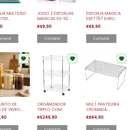
NJA MULTIUSO
JOGO 3 ESPONJAS
ESPONJA MAGICA
STER
MAGICAS ES-32
ESP7757 EURO
6360 EURO
ETILUX
HOME
90
R$9,90
R$6,90
mprar
UNTO DE
ORGANIZADOR
MULT PRATELEIRA
 DE VIDRO
TRIPLO COM
CROMADA
 COM TAMPA
RODÍZIO
SUPORTA ATÉ 10KG
9,90
R$249,90
R$84,90
 3 PEÇAS
mprar
Comprar