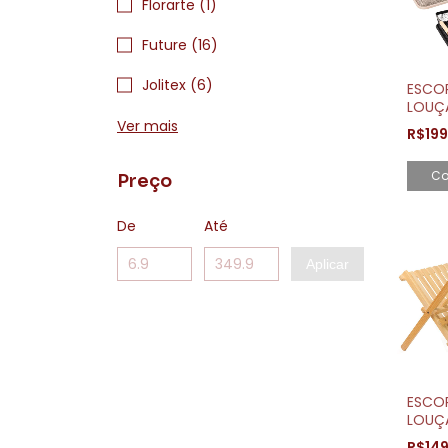
Florarte (1)
Future (16)
Jolitex (6)
ESCO
LOUÇ
MODE
Ver mais
R$19
ALÇA 
MADE
Co
Preço
De
Até
Aplicar
ESCO
LOUÇ
DOBR
R$14