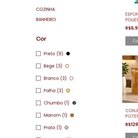
COZINHA
ESPO
BANHEIRO
POLIE
EP141
R$6,
HOME
Cor
Co
Preto (9)
Bege (3)
Branco (3)
Palha (3)
Chumbo (1)
CONJ
Marrom (1)
POTES
SLIM
R$12
BAMBU
Prata (1)
Co