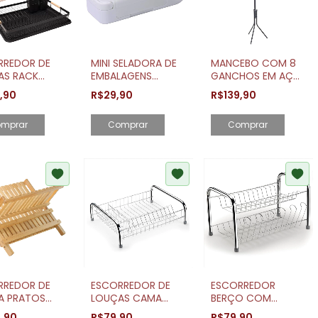
RREDOR DE
MINI SELADORA DE
MANCEBO COM 8
AS RACK
EMBALAGENS
GANCHOS EM AÇO
RN COM
PLÁSTICAS E SACOS
COM PINTURA
9,90
R$29,90
R$139,90
REVESTIDA DE
9CM
TEXTURIZADA
IRA
mprar
Comprar
RREDOR DE
ESCORREDOR DE
ESCORREDOR
A PRATOS
LOUÇAS CAMA
BERÇO COM
ÁVEL EM
TUBO CROMADO -
PORTA COPOS
9,90
R$79,90
R$79,90