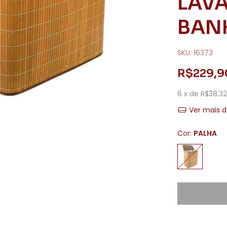
LAV
BAN
SKU:
16373
R$229,9
6
x de
R$38,32
Ver mais d
Cor:
PALHA