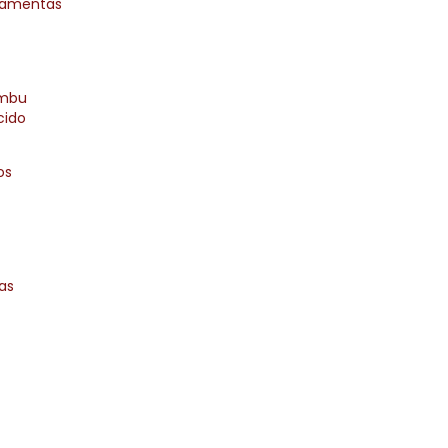
ramentas
ambu
cido
os
as