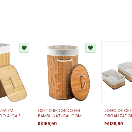
UPA EM
CESTO REDONDO EM
JOGO DE CE
DO ALÇA E
BAMBU NATURAL COM
ORGANIZADOR
0X30CM
FORRO 60X36CM
BAMBU NATUR
R$159,90
R$139,90
STYLE