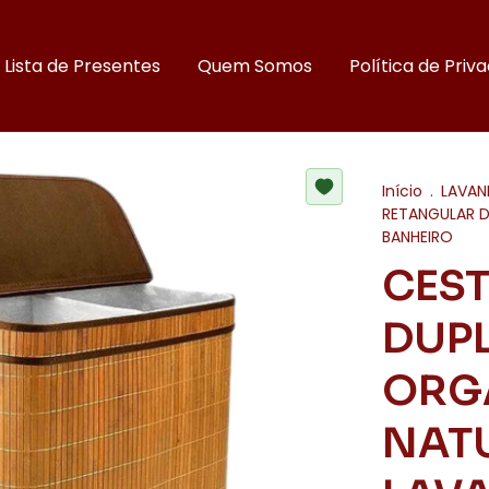
Lista de Presentes
Quem Somos
Política de Priv
Início
.
LAVAN
RETANGULAR 
BANHEIRO
CES
DUP
ORG
NAT