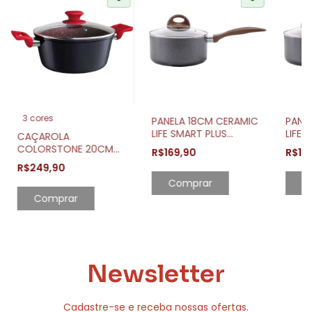
3 cores
PANELA 18CM CERAMIC
PANE
LIFE SMART PLUS
LIFE 
CAÇAROLA
INDUÇÃO COM TAMPA
INDU
COLORSTONE 20CM
R$169,90
R$14
DE VIDRO GRANITTO
DE V
ALU8556 EURO HOME
R$249,90
Comprar
Newsletter
Cadastre-se e receba nossas ofertas.