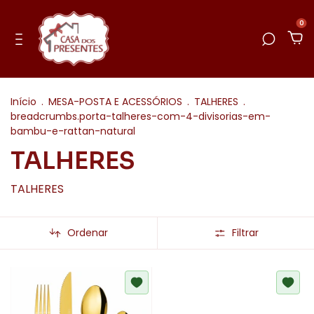
0
Início
.
MESA-POSTA E ACESSÓRIOS
.
TALHERES
.
breadcrumbs.porta-talheres-com-4-divisorias-em-
bambu-e-rattan-natural
TALHERES
TALHERES
Ordenar
Filtrar