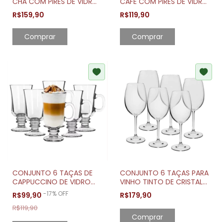
CHÁ COM PIRES DE VIDRO
CAFÉ COM PIRES DE VIDRO
GRAFFIATO 230ML BORDA
GRAFFIATO 90ML BORDA
R$159,90
R$119,90
DOURADA
DOURAD
CONJUNTO 6 TAÇAS DE
CONJUNTO 6 TAÇAS PARA
CAPPUCCINO DE VIDRO
VINHO TINTO DE CRISTAL
COM ALÇA E PÉ 250ML
GASTRO 450ML
-
17
%
OFF
R$99,90
R$179,90
R$119,90
Comprar