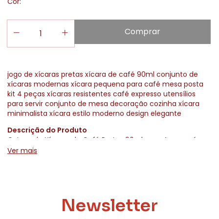
Cor:
jogo de xícaras pretas xícara de café 90ml conjunto de
xícaras modernas xícara pequena para café mesa posta
kit 4 peças xícaras resistentes café expresso utensílios
para servir conjunto de mesa decoração cozinha xícara
minimalista xícara estilo moderno design elegante
Descrição do Produto
O Jogo de Xícaras de Café Pretas 90ml com 4 peças é
perfeito para quem busca estilo e funcionalidade na mesa
Ver mais
posta. Com design moderno e acabamento elegante, as
xícaras valorizam o momento do café, trazendo
sofisticação ao servir. Ideais para café puro ou expresso,
possuem tamanho compacto e confortável para uso
diário, garantindo praticidade e beleza no seu ritual de
Newsletter
café.