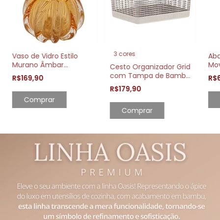
3 cores
Vaso de Vidro Estilo
Aba
Murano Âmbar
Mo
Cesto Organizador Grid
Decorativo 13cm
Esc
com Tampa de Bambu
R$169,90
R$
Elegante
Lei
20L Moderno e Prático
R$179,90
Comprar