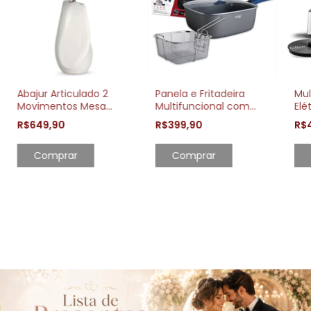
Abajur Articulado 2
Panela e Fritadeira
Mul
Movimentos Mesa
Multifuncional com
Elé
Escritório Estudo
Cesto 4L Smart Click
Ral
R$649,90
R$399,90
R$
Leitura