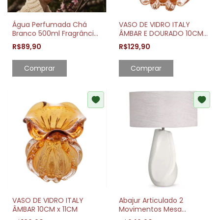
Água Perfumada Chá
VASO DE VIDRO ITALY
Branco 500ml Fragrância
ÂMBAR E DOURADO 10CM
Sofisticada para Tecidos
x 11CM
R$89,90
R$129,90
e Ambientes
Comprar
Comprar
VASO DE VIDRO ITALY
Abajur Articulado 2
ÂMBAR 10CM x 11CM
Movimentos Mesa
Escritório Estudo Leitura